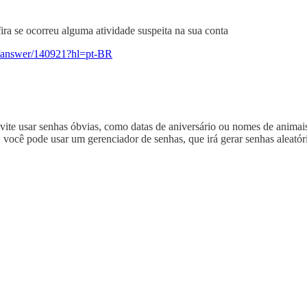
fira se ocorreu alguma atividade suspeita na sua conta
ts/answer/140921?hl=pt-BR
 Evite usar senhas óbvias, como datas de aniversário ou nomes de anima
 você pode usar um gerenciador de senhas, que irá gerar senhas aleatór