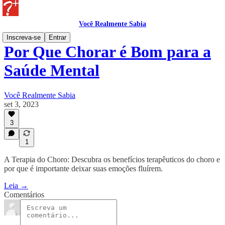
Você Realmente Sabia
Inscreva-se
Entrar
Por Que Chorar é Bom para a
Saúde Mental
Você Realmente Sabia
set 3, 2023
3
1
A Terapia do Choro: Descubra os benefícios terapêuticos do choro e
por que é importante deixar suas emoções fluírem.
Leia →
Comentários