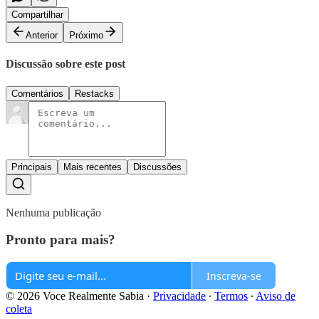
Compartilhar
Anterior
Próximo
Discussão sobre este post
Comentários
Restacks
Principais
Mais recentes
Discussões
Nenhuma publicação
Pronto para mais?
Inscreva-se
© 2026 Voce Realmente Sabia
·
Privacidade
∙
Termos
∙
Aviso de
coleta