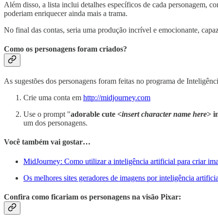
Além disso, a lista inclui detalhes específicos de cada personagem, c
poderiam enriquecer ainda mais a trama.
No final das contas, seria uma produção incrível e emocionante, capa
Como os personagens foram criados?
As sugestões dos personagens foram feitas no programa de Inteligênci
Crie uma conta em
http://midjourney.com
Use o prompt "
adorable cute <
insert character name here
> i
um dos personagens.
Você também vai gostar…
MidJourney: Como utilizar a inteligência artificial para criar i
Os melhores sites geradores de imagens por inteligência artificia
Confira como ficariam os personagens na visão Pixar: