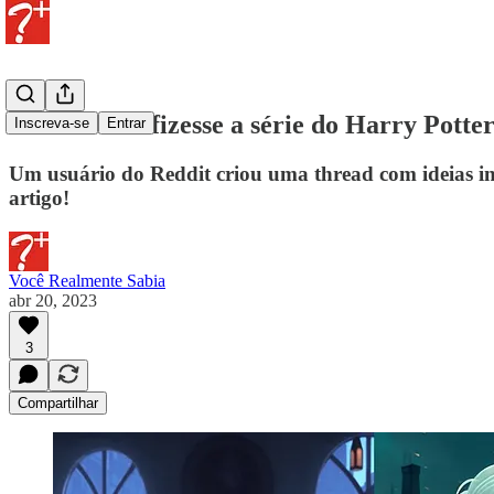
E se a Pixar fizesse a série do Harry Potte
Inscreva-se
Entrar
Um usuário do Reddit criou uma thread com ideias inc
artigo!
Você Realmente Sabia
abr 20, 2023
3
Compartilhar