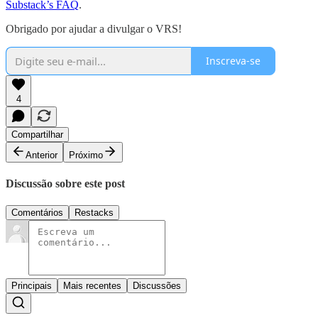
Substack’s FAQ
.
Obrigado por ajudar a divulgar o VRS!
Inscreva-se
4
Compartilhar
Anterior
Próximo
Discussão sobre este post
Comentários
Restacks
Principais
Mais recentes
Discussões