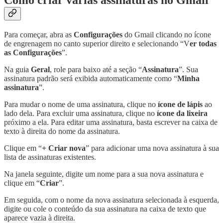
Como criar várias assinaturas no Gmail
Para começar, abra as
Configurações
do Gmail clicando no ícone
de engrenagem no canto superior direito e selecionando “V
er todas
as Configurações
”.
Na guia
Geral
, role para baixo até a seção “
Assinatura
”. Sua
assinatura padrão será exibida automaticamente como “
Minha
assinatura
”.
Para mudar o nome de uma assinatura, clique no
ícone de lápis
ao
lado dela. Para excluir uma assinatura, clique no
ícone da lixeira
próximo a ela. Para editar uma assinatura, basta escrever na caixa de
texto à direita do nome da assinatura.
Clique em “
+ Criar nova
” para adicionar uma nova assinatura à sua
lista de assinaturas existentes.
Na janela seguinte, digite um nome para a sua nova assinatura e
clique em “
Criar
”.
Em seguida, com o nome da nova assinatura selecionada à esquerda,
digite ou cole o conteúdo da sua assinatura na caixa de texto que
aparece vazia à direita.