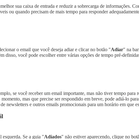
r melhor sua caixa de entrada e reduzir a sobrecarga de informações. C
is ou quando precisam de mais tempo para responder adequadamente. Is
lecionar o email que você deseja adiar e clicar no botão "
Adiar
" na ba
lém disso, você pode escolher entre várias opções de tempo pré-definida
xemplo, se você receber um email importante, mas não tiver tempo para 
 momento, mas que precise ser respondido em breve, pode adiá-lo para 
de newsletters e outros emails promocionais para um horário em que est
il
al esquerda. Se a guia "
Adiados
" não estiver aparecendo, clique no bot