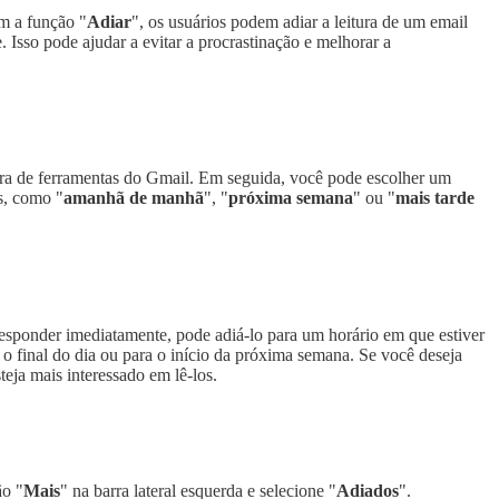
om a função "
Adiar
", os usuários podem adiar a leitura de um email
so pode ajudar a evitar a procrastinação e melhorar a
rra de ferramentas do Gmail. Em seguida, você pode escolher um
s, como "
amanhã de manhã
", "
próxima semana
" ou "
mais tarde
responder imediatamente, pode adiá-lo para um horário em que estiver
o final do dia ou para o início da próxima semana. Se você deseja
eja mais interessado em lê-los.
ão "
Mais
" na barra lateral esquerda e selecione "
Adiados
".