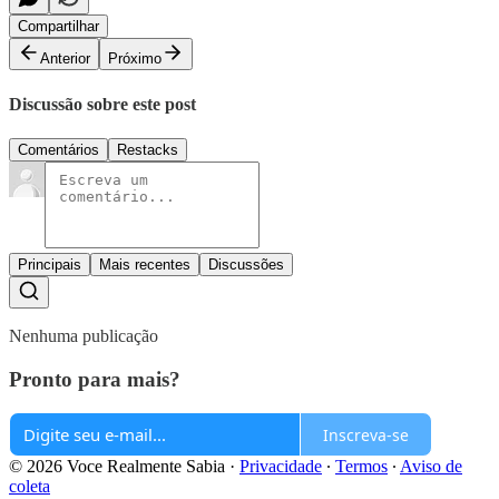
Compartilhar
Anterior
Próximo
Discussão sobre este post
Comentários
Restacks
Principais
Mais recentes
Discussões
Nenhuma publicação
Pronto para mais?
Inscreva-se
© 2026 Voce Realmente Sabia
·
Privacidade
∙
Termos
∙
Aviso de
coleta