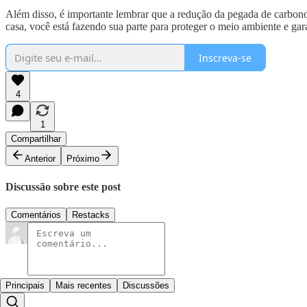
Além disso, é importante lembrar que a redução da pegada de carbono 
casa, você está fazendo sua parte para proteger o meio ambiente e gar
Inscreva-se
4
1
Compartilhar
Anterior
Próximo
Discussão sobre este post
Comentários
Restacks
Principais
Mais recentes
Discussões