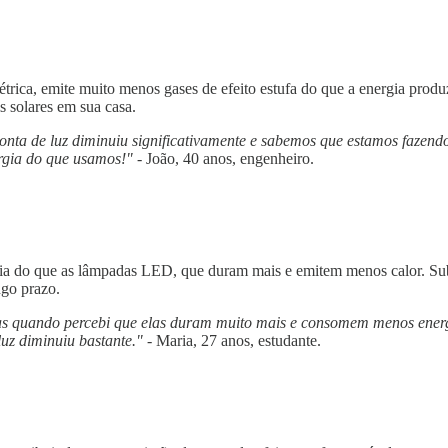
létrica, emite muito menos gases de efeito estufa do que a energia prod
s solares em sua casa.
onta de luz diminuiu significativamente e sabemos que estamos fazendo
rgia do que usamos!"
- João, 40 anos, engenheiro.
ia do que as lâmpadas LED, que duram mais e emitem menos calor. Sub
ngo prazo.
 quando percebi que elas duram muito mais e consomem menos energia
uz diminuiu bastante."
- Maria, 27 anos, estudante.