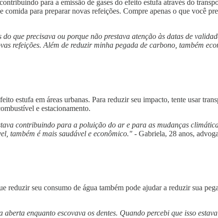
tribuindo para a emissão de gases do efeito estufa através do transpo
s de comida para preparar novas refeições. Compre apenas o que você p
 do que precisava ou porque não prestava atenção às datas de valida
 novas refeições. Além de reduzir minha pegada de carbono, também eco
feito estufa em áreas urbanas. Para reduzir seu impacto, tente usar tran
ombustível e estacionamento.
tava contribuindo para a poluição do ar e para as mudanças climática
ável, também é mais saudável e econômico."
- Gabriela, 28 anos, advog
ue reduzir seu consumo de água também pode ajudar a reduzir sua pega
 aberta enquanto escovava os dentes. Quando percebi que isso estava