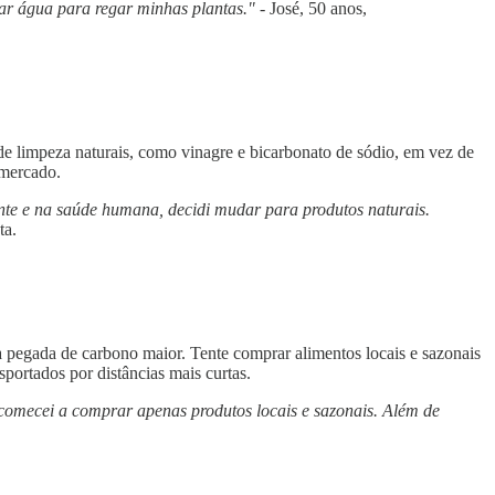
zar água para regar minhas plantas."
- José, 50 anos,
e limpeza naturais, como vinagre e bicarbonato de sódio, em vez de
rmercado.
ente e na saúde humana, decidi mudar para produtos naturais.
ta.
 pegada de carbono maior. Tente comprar alimentos locais e sazonais
portados por distâncias mais curtas.
comecei a comprar apenas produtos locais e sazonais. Além de