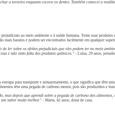
fechar a torneira enquanto escovo os dentes. Também comecei a reutili
rejudiciais ao meio ambiente e à saúde humana. Tente usar produtos d
são mais baratos e podem ser encontrados facilmente em qualquer supe
 de ler sobre os efeitos prejudiciais que eles podem ter no meio ambi
asa e não sinto falta dos produtos químicos."
- Luísa, 29 anos, jornalis
 energia para transporte e armazenamento, o que significa que têm uma
limentos têm uma pegada de carbono menor, pois são produzidos e trans
o, mas depois que aprendi sobre a pegada de carbono dos alimentos, 
êm um sabor muito melhor."
- Maria, 42 anos, dona de casa.