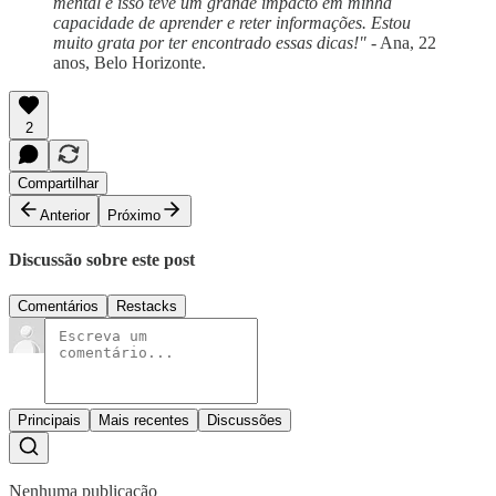
mental e isso teve um grande impacto em minha
capacidade de aprender e reter informações. Estou
muito grata por ter encontrado essas dicas!"
- Ana, 22
anos, Belo Horizonte.
2
Compartilhar
Anterior
Próximo
Discussão sobre este post
Comentários
Restacks
Principais
Mais recentes
Discussões
Nenhuma publicação